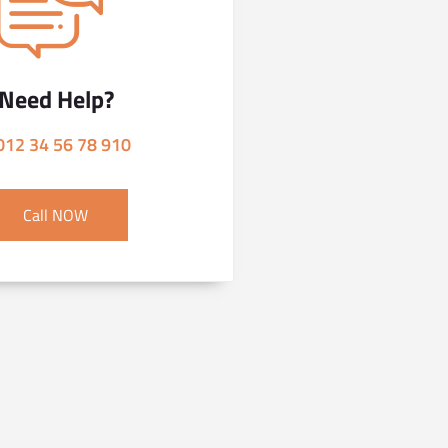
Need Help?
012 34 56 78 910
Call NOW