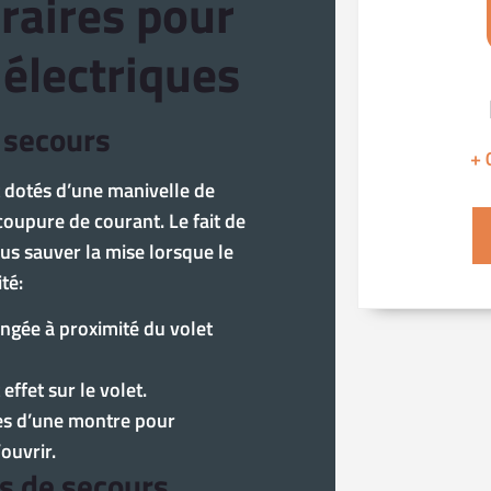
raires pour
 électriques
e secours
+ 
t dotés d’une manivelle de
coupure de courant. Le fait de
us sauver la mise lorsque le
té:
angée à proximité du volet
effet sur le volet.
les d’une montre pour
’ouvrir.
s de secours