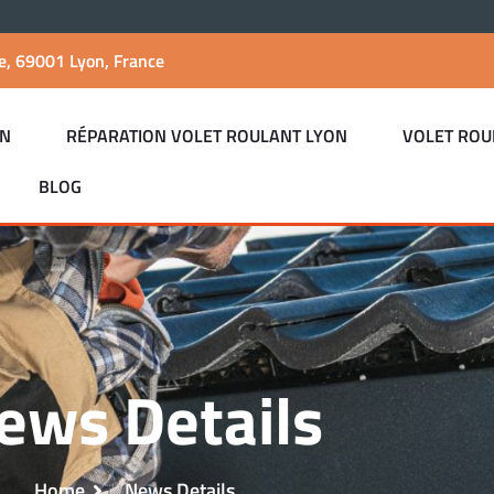
e, 69001 Lyon, France
ON
RÉPARATION VOLET ROULANT LYON
VOLET ROU
BLOG
ews Details
Home
News Details