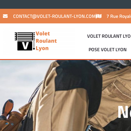
CONTACT@VOLET-ROULANT-LYON.COM
7 Rue Royal
VOLET ROULANT LY
POSE VOLET LYON
N