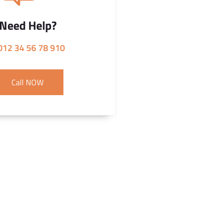
Need Help?
012 34 56 78 910
Call NOW