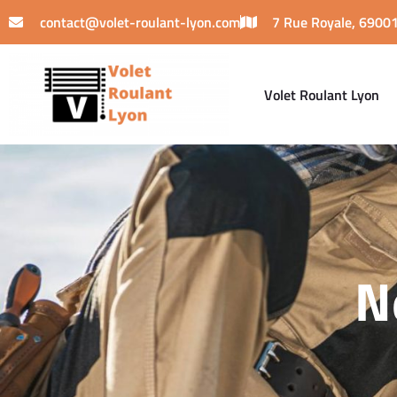
contact@volet-roulant-lyon.com
7 Rue Royale, 69001
Volet Roulant Lyon
N